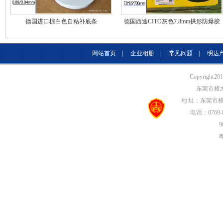
德国进口棕白色自粘补底条
德国西途CITO灰色7.8mm拱形防爆胶
条代理销
网站首页
|
企业相册
|
常见问题
|
明达
Copyright 20
东莞市樟
地 址：东莞市
电话：0769-8
9
粤