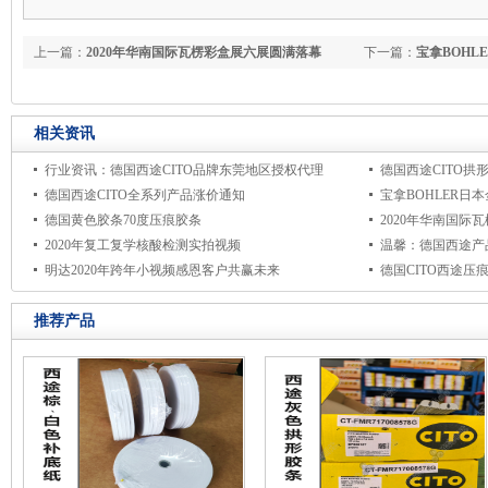
上一篇：
2020年华南国际瓦楞彩盒展六展圆满落幕
下一篇：
宝拿BOHL
刀仓储一角
相关资讯
行业资讯：德国西途CITO品牌东莞地区授权代理
德国西途CITO拱形
德国西途CITO全系列产品涨价通知
宝拿BOHLER日本
德国黄色胶条70度压痕胶条
2020年华南国际
2020年复工复学核酸检测实拍视频
温馨：德国西途产
明达2020年跨年小视频感恩客户共赢未来
德国CITO西途
推荐产品