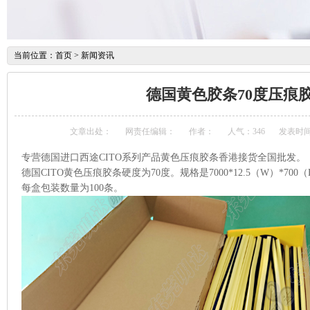
当前位置：
首页
>
新闻资讯
德国黄色胶条70度压痕
文章出处：
网责任编辑：
作者：
人气：
346
发表时间：2
专营德国进口西途CITO系列产品黄色压痕胶条香港接货全国批发。
德国CITO黄色压痕胶条硬度为70度。规格是7000*12.5（W）*700
每盒包装数量为100条。