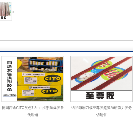
德国西途CITO灰色7.8mm拱形防爆胶条
纸品印刷刀模至尊胶超弹加硬弹力胶分
代理销
切销售