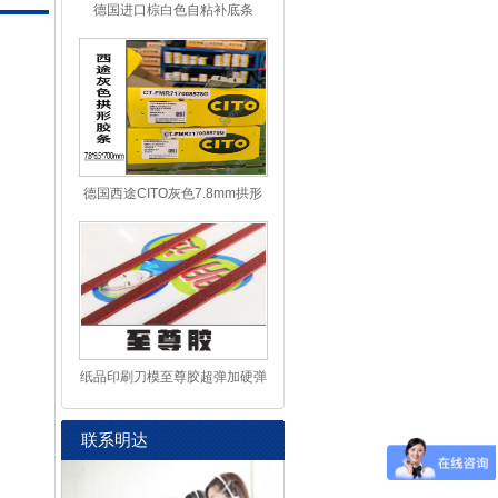
德国进口棕白色自粘补底条
德国西途CITO灰色7.8mm拱形
防爆
纸品印刷刀模至尊胶超弹加硬弹
力
联系明达