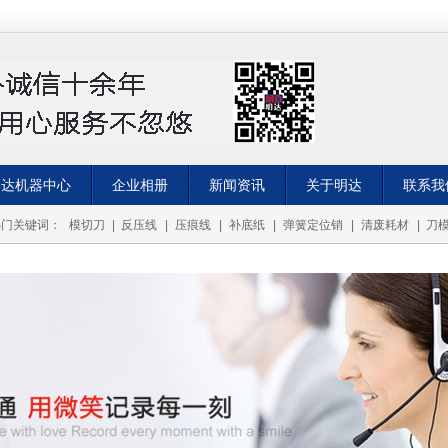
明达机器中心
企业相册
新闻资讯
关于明达
联系我
热门关键词：
模切刀
|
反压线
|
压痕线
|
补底纸
|
弹簧定位销
|
清废耗材
|
刀