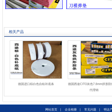
相关产品
德国进口棕白色自粘补底条
德国西途CITO灰色7.8mm拱形
代理销
网站首页
|
企业相册
|
常见问题
|
明达